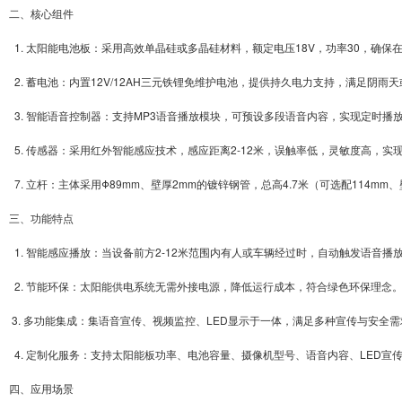
二、核心组件
1. 太阳能电池板：采用高效单晶硅或多晶硅材料，额定电压18V，功率30，确保
2. 蓄电池：内置12V/12AH三元铁锂免维护电池，提供持久电力支持，满足阴雨
3. 智能语音控制器：支持MP3语音播放模块，可预设多段语音内容，实现定时播
5. 传感器：采用红外智能感应技术，感应距离2-12米，误触率低，灵敏度高，
7. 立杆：主体采用Φ89mm、壁厚2mm的镀锌钢管，总高4.7米（可选配114
三、功能特点
1. 智能感应播放：当设备前方2-12米范围内有人或车辆经过时，自动触发语音
2. 节能环保：太阳能供电系统无需外接电源，降低运行成本，符合绿色环保理念
3. 多功能集成：集语音宣传、视频监控、LED显示于一体，满足多种宣传与安全需
4. 定制化服务：支持太阳能板功率、电池容量、摄像机型号、语音内容、LED宣
四、应用场景