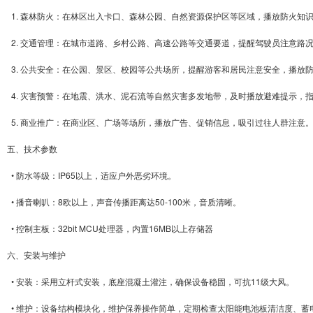
1. 森林防火：在林区出入卡口、森林公园、自然资源保护区等区域，播放防火知
2. 交通管理：在城市道路、乡村公路、高速公路等交通要道，提醒驾驶员注意路
3. 公共安全：在公园、景区、校园等公共场所，提醒游客和居民注意安全，播放
4. 灾害预警：在地震、洪水、泥石流等自然灾害多发地带，及时播放避难提示，
5. 商业推广：在商业区、广场等场所，播放广告、促销信息，吸引过往人群注意
五、技术参数
• 防水等级：IP65以上，适应户外恶劣环境。
• 播音喇叭：8欧以上，声音传播距离达50-100米，音质清晰。
• 控制主板：32bit MCU处理器，内置16MB以上存储器
六、安装与维护
• 安装：采用立杆式安装，底座混凝土灌注，确保设备稳固，可抗11级大风。
• 维护：设备结构模块化，维护保养操作简单，定期检查太阳能电池板清洁度、蓄